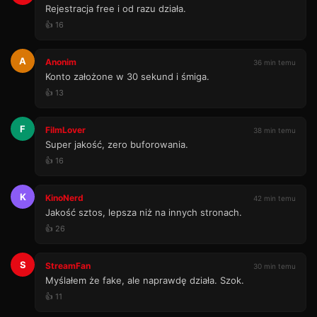
Rejestracja free i od razu działa.
👍 16
A
Anonim
36 min temu
Konto założone w 30 sekund i śmiga.
👍 13
F
FilmLover
38 min temu
Super jakość, zero buforowania.
👍 16
K
KinoNerd
42 min temu
Jakość sztos, lepsza niż na innych stronach.
👍 26
S
StreamFan
30 min temu
Myślałem że fake, ale naprawdę działa. Szok.
👍 11