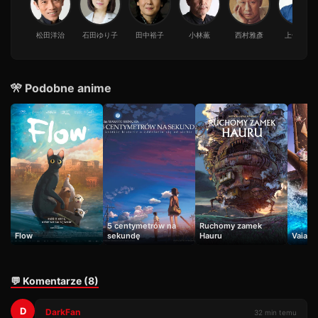
松田洋治
石田ゆり子
田中裕子
小林薫
西村雅彥
上條恒彦
🎌 Podobne anime
5 centymetrów na
Ruchomy zamek
Flow
sekundę
Hauru
Vaiana
💬 Komentarze (8)
D
DarkFan
32 min temu