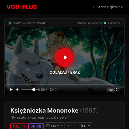
VOD-PLUS
← Strona główna
Widzów online:
2550
Status serwerów:
●
Aktywne
OGLĄDAJ TERAZ
0:00 / 134:11
HD
Księżniczka Mononoke
(1997)
"By ocalić świat, musi ocalić siebie."
⏱ 134 min
⭐ 8.3
🎬 Film
FULL HD
ANIME