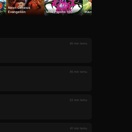
よう
Neon Genesis
の教
Evangelion
Mob Psycho 100
Inazuma Eleven
45 min temu
45 min temu
22 min temu
41 min temu