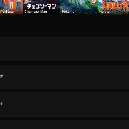
ński tata
Chainsaw Man
Pokémon
Naruto
ch.
ch.