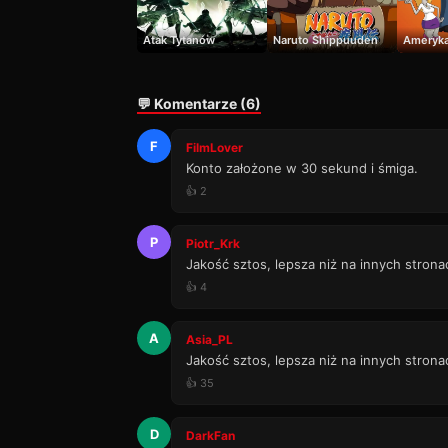
Atak Tytanów
Naruto Shippuuden
Ameryka
💬 Komentarze (6)
F
FilmLover
Konto założone w 30 sekund i śmiga.
👍 2
P
Piotr_Krk
Jakość sztos, lepsza niż na innych strona
👍 4
A
Asia_PL
Jakość sztos, lepsza niż na innych strona
👍 35
D
DarkFan