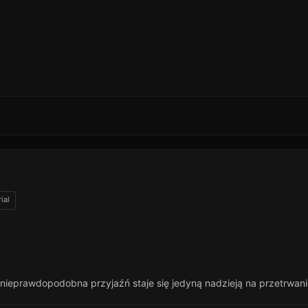
ial
ch nieprawdopodobna przyjaźń staje się jedyną nadzieją na przetrwan