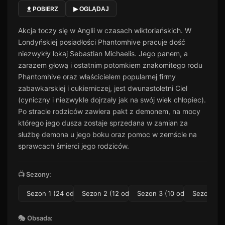
POBIERZ
▶ OGLĄDAJ
Odcinek 11
11
51 min · Sezon 1
Akcja toczy się w Anglii w czasach wiktoriańskich. W
Odcinek 12
Londyńskiej posiadłości Phantomhive pracuje dość
12
38 min · Sezon 1
niezwykły lokaj Sebastian Michaelis. Jego panem, a
Odcinek 13
zarazem głową i ostatnim potomkiem znakomitego rodu
13
30 min · Sezon 1
Phantomhive oraz właścicielem popularnej firmy
zabawkarskiej i cukierniczej, jest dwunastoletni Ciel
Odcinek 14
14
(cyniczny i niezwykle dojrzały jak na swój wiek chłopiec).
25 min · Sezon 1
Po stracie rodziców zawiera pakt z demonem, na mocy
Odcinek 15
15
którego jego dusza zostaje sprzedana w zamian za
33 min · Sezon 1
służbę demona u jego boku oraz pomoc w zemście na
Odcinek 16
sprawcach śmierci jego rodziców.
16
45 min · Sezon 1
Odcinek 17
📺 Sezony:
17
29 min · Sezon 1
Sezon 1 (24 odc.)
Sezon 2 (12 odc.)
Sezon 3 (10 odc.)
Sezon 4 (1
Odcinek 18
18
37 min · Sezon 1
🎭 Obsada:
Odcinek 19