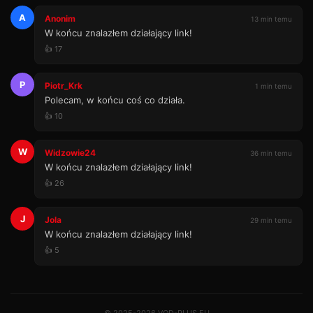
A
Anonim
13 min temu
W końcu znalazłem działający link!
👍 17
P
Piotr_Krk
1 min temu
Polecam, w końcu coś co działa.
👍 10
W
Widzowie24
36 min temu
W końcu znalazłem działający link!
👍 26
J
Jola
29 min temu
W końcu znalazłem działający link!
👍 5