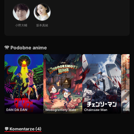
19
24 min · Sezon 1
Odcinek 20
20
26 min · Sezon 1
小野大輔
坂本真綾
Odcinek 21
21
32 min · Sezon 1
Odcinek 22
🎌 Podobne anime
22
35 min · Sezon 1
Odcinek 23
23
24 min · Sezon 1
Odcinek 24
24
42 min · Sezon 1
DAN DA DAN
Wodogrzmoty Małe
Chainsaw Man
Ruroun
💬 Komentarze (4)