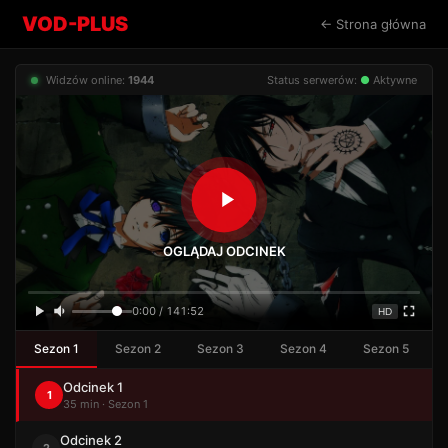
VOD-PLUS
← Strona główna
Widzów online:
1944
Status serwerów:
●
Aktywne
OGLĄDAJ ODCINEK
0:00 / 141:52
HD
Sezon 1
Sezon 2
Sezon 3
Sezon 4
Sezon 5
Odcinek 1
1
35 min · Sezon 1
Odcinek 2