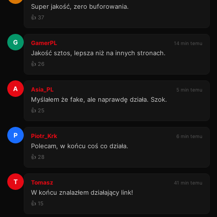
Super jakość, zero buforowania.
👍 37
G
GamerPL
14 min temu
Jakość sztos, lepsza niż na innych stronach.
👍 26
A
Asia_PL
5 min temu
Myślałem że fake, ale naprawdę działa. Szok.
👍 25
P
Piotr_Krk
6 min temu
Polecam, w końcu coś co działa.
👍 28
T
Tomasz
41 min temu
W końcu znalazłem działający link!
👍 15