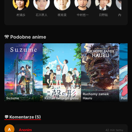
村瀬歩
石川界人
梶裕貴
中村悠一
日野聡
内山昂輝
🎌 Podobne anime
Ruchomy zamek
Suzume
Kształt twojego głosu
Hauru
Ponyo
💬 Komentarze (5)
A
Anonim
42 min temu