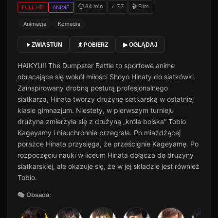
⏱ 84 min
⭐ 7.7
🎬 Film
FULL HD
ANIME
Animacja
Komedia
POBIERZ
ZWIASTUN
▶ OGLĄDAJ
HAIKYU!! The Dumpster Battle to sportowe anime
obracające się wokół miłości Shoyo Hinaty do siatkówki.
Zainspirowany drobną posturą profesjonalnego
siatkarza, Hinata tworzy drużynę siatkarską w ostatniej
klasie gimnazjum. Niestety, w pierwszym turnieju
drużyna zmierzyła się z drużyną „króla boiska” Tobio
Kageyamy i nieuchronnie przegrała. Po miażdżącej
porażce Hinata przysięga, że prześcignie Kageyamę. Po
rozpoczęciu nauki w liceum Hinata dołącza do drużyny
siatkarskiej, ale okazuje się, że w jej składzie jest również
Tobio.
🎭 Obsada: