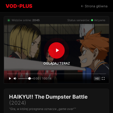
VOD-PLUS
← Strona główna
Widzów online:
2045
Status serwerów:
●
Aktywne
OGLĄDAJ TERAZ
0:00 / 100:14
HD
HAIKYU!! The Dumpster Battle
(2024)
"Gra, w której przegrana oznacza „game over”"