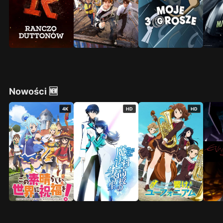
Nowości 🆕
4K
HD
HD