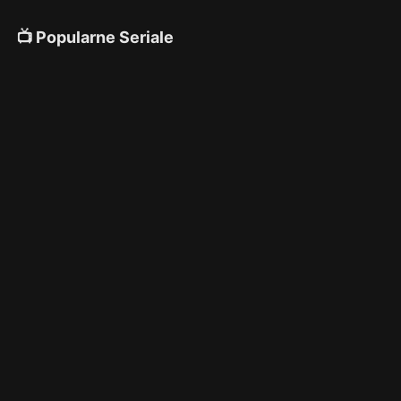
📺 Popularne Seriale
4K
4K
4K
🎌 Anime
4K
4K
4K