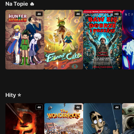
Na Topie 🔥
4K
4K
HD
Hity ⭐
4K
4K
4K