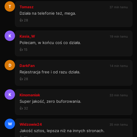
T
Tomasz
37 min temu
Działa na telefonie też, mega.
👍 28
K
Kasia_W
19 min temu
Polecam, w końcu coś co działa.
👍 15
D
DarkFan
14 min temu
Rejestracja free i od razu działa.
👍 28
K
Kinomaniak
33 min temu
Super jakość, zero buforowania.
👍 32
W
Widzowie24
35 min temu
Jakość sztos, lepsza niż na innych stronach.