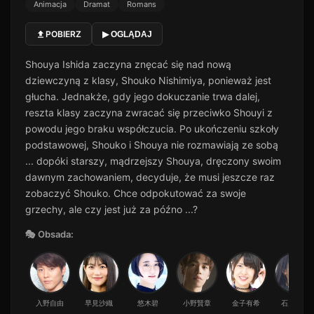
Animacja
Dramat
Romans
POBIERZ
▶ OGLĄDAJ
Shouya Ishida zaczyna znęcać się nad nową
dziewczyną z klasy, Shouko Nishimiya, ponieważ jest
głucha. Jednakże, gdy jego dokuczanie trwa dalej,
reszta klasy zaczyna zwracać się przeciwko Shouyi z
powodu jego braku współczucia. Po ukończeniu szkoły
podstawowej, Shouko i Shouya nie rozmawiają ze sobą
... dopóki starszy, mądrzejszy Shouya, dręczony swoim
dawnym zachowaniem, decyduje, że musi jeszcze raz
zobaczyć Shouko. Chce odpokutować za swoje
grzechy, ale czy jest już za późno ...?
🎭 Obsada:
入野自由
早見沙織
悠木碧
小野賢章
金子有希
石川由依