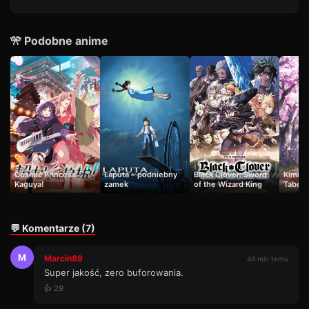
🎌 Podobne anime
Cosmic Princess
Laputa – podniebny
Black Clover: Sword
Kimi n
Kaguya!
zamek
of the Wizard King
Tabeta
💬 Komentarze (7)
M
Marcin89
44 min temu
Super jakość, zero buforowania.
👍 29