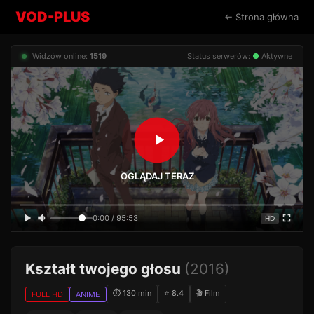
VOD-PLUS
← Strona główna
Widzów online:
1519
Status serwerów:
●
Aktywne
OGLĄDAJ TERAZ
0:00 / 95:53
HD
Kształt twojego głosu
(2016)
⏱ 130 min
⭐ 8.4
🎬 Film
FULL HD
ANIME