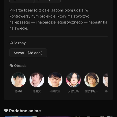
Odcinek 11
11
Piłkarze licealiści z całej Japonii biorą udział w
48 min · Sezon 1
kontrowersyjnym projekcie, który ma stworzyć
Odcinek 12
12
najlepszego — i najbardziej egoistycznego — napastnika
42 min · Sezon 1
na świecie.
Odcinek 13
13
52 min · Sezon 1
📺 Sezony:
Odcinek 14
14
26 min · Sezon 1
Sezon 1 (38 odc.)
Odcinek 15
15
🎭 Obsada:
40 min · Sezon 1
Odcinek 16
16
35 min · Sezon 1
Odcinek 17
17
浦和希
海渡翼
小野友樹
斉藤壮馬
諏訪部順一
島﨑信長
48 min · Sezon 1
Odcinek 18
18
51 min · Sezon 1
🎌 Podobne anime
Odcinek 19