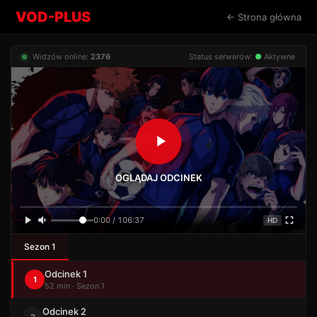
VOD-PLUS
← Strona główna
Widzów online:
2376
Status serwerów:
●
Aktywne
OGLĄDAJ ODCINEK
0:00 / 106:37
HD
Sezon 1
Odcinek 1
1
52 min · Sezon 1
Odcinek 2