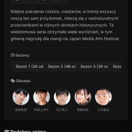
Odcinek 11
11
Kolejne pokolenia rodziny Joestarów, w której wszyscy
35 min · Sezon 1
noszą ten sam przydomek, mierzą się z nadnaturalnymi
Odcinek 12
12
przeciwnikami w różnych okresach historycznych. Ta
42 min · Sezon 1
wielotomowa seria otrzymała wiele wyróżnień, w tym
Odcinek 13
główną nagrodę dla mangi na Japan Media Arts Festival.
13
37 min · Sezon 1
Odcinek 14
📺 Sezony:
14
54 min · Sezon 1
Sezon 1 (26 odc.)
Sezon 2 (48 odc.)
Sezon 3 (39 odc.)
Sezon 4 (
Odcinek 15
15
35 min · Sezon 1
🎭 Obsada:
Odcinek 16
16
45 min · Sezon 1
Odcinek 17
17
51 min · Sezon 1
坂田将吾
阿座上洋平
石川界人
高橋李依
三宅健太
Odcinek 18
18
32 min · Sezon 1
🎌 Podobne anime
Odcinek 19