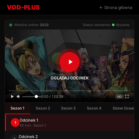
VOD-PLUS
← Strona główna
Widzów online:
2032
Status serwerów:
●
Aktywne
OGLĄDAJ ODCINEK
0:00 / 120:39
HD
Sezon 1
Sezon 2
Sezon 3
Sezon 4
Stone Ocean
Odcinek 1
1
45 min · Sezon 1
Odcinek 2