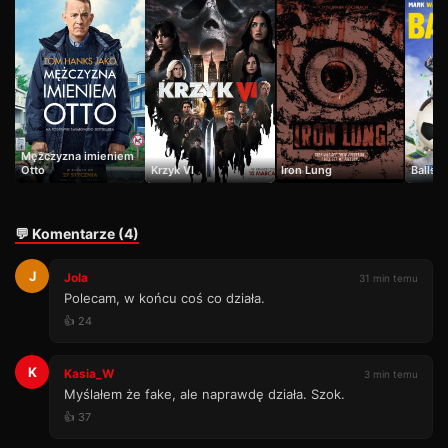
Mężczyzna imieniem
Otto
Krzyk VI
Iron Lung
Balls 
💬 Komentarze (4)
J
Jola
31 min temu
Polecam, w końcu coś co działa.
👍 24
K
Kasia_W
3 min temu
Myślałem że fake, ale naprawdę działa. Szok.
👍 37