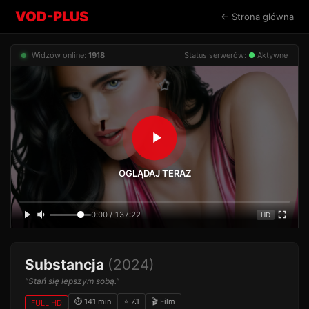
VOD-PLUS
← Strona główna
Widzów online:
1918
Status serwerów:
●
Aktywne
OGLĄDAJ TERAZ
0:00 / 137:22
HD
Substancja
(2024)
"Stań się lepszym sobą."
⏱ 141 min
⭐ 7.1
🎬 Film
FULL HD