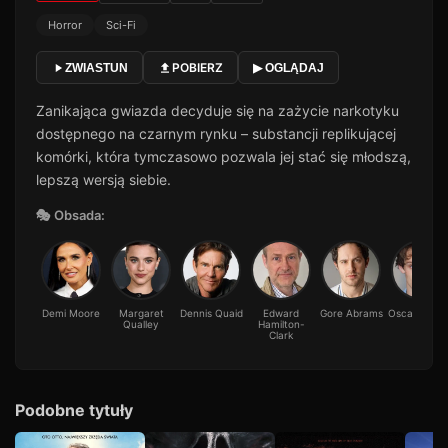
Horror
Sci-Fi
POBIERZ
ZWIASTUN
▶ OGLĄDAJ
Zanikająca gwiazda decyduje się na zażycie narkotyku
dostępnego na czarnym rynku – substancji replikującej
komórki, która tymczasowo pozwala jej stać się młodszą,
lepszą wersją siebie.
🎭 Obsada:
Demi Moore
Margaret
Dennis Quaid
Edward
Gore Abrams
Oscar Lesa
Qualley
Hamilton-
Clark
Podobne tytuły