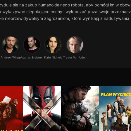
a decyduje się na zakup humanoidalnego robota, aby pomógł im w 
a wykazywać niepokojące cechy i wykraczać poza swoje przeznaczeni
czoła nieprzewidywalnym zagrożeniom, które wynikają z nadużywania
Andrew Whipp
Atanas Srebrev
Kate Nichols
Trevor Van Uden