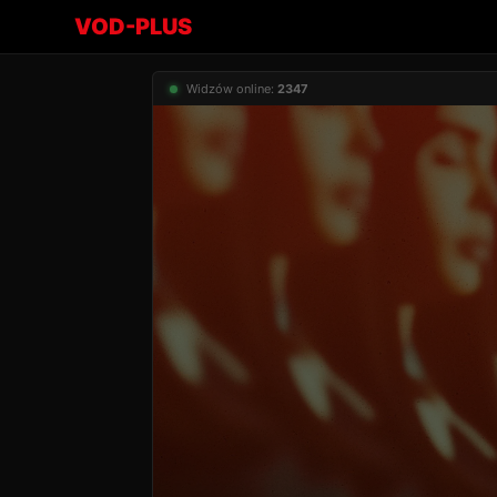
VOD-PLUS
Widzów online:
2347