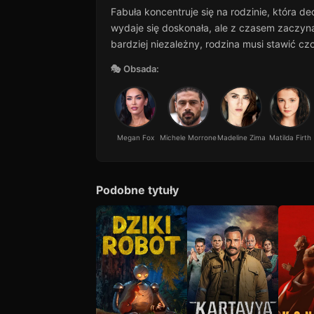
Fabuła koncentruje się na rodzinie, któr
wydaje się doskonała, ale z czasem zaczyn
bardziej niezależny, rodzina musi stawić 
🎭 Obsada:
Megan Fox
Michele Morrone
Madeline Zima
Matilda Firth
Podobne tytuły