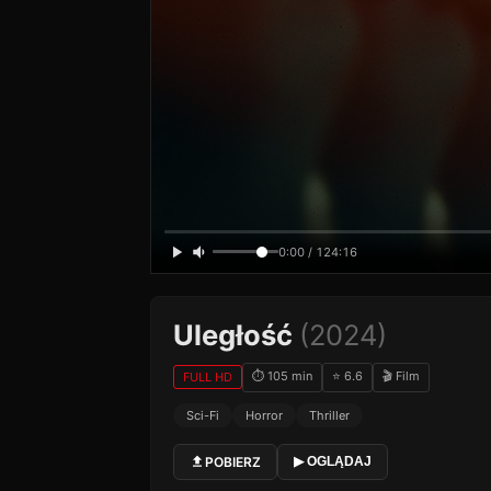
0:00 / 124:16
Uległość
(2024)
⏱ 105 min
⭐ 6.6
🎬 Film
FULL HD
Sci-Fi
Horror
Thriller
POBIERZ
▶ OGLĄDAJ