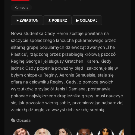
Komedia
POBIERZ
ZWIASTUN
▶ OGLĄDAJ
Nowa studentka Cady Heron zostaje powitana na
szczycie społecznego łańcucha pokarmowego przez
elitarną grupę popularnych dziewcząt zwanych „The
Plastics”, rządzoną przez przebiegłą królową pszczół
Reginę George i jej sługusy Gretchen i Karen. Kiedy
jednak Cady popełnia poważny błąd i zakochuje się w
byłym chłopaku Reginy, Aaronie Samuelsie, staje się
ofiarą na celowniku Reginy. Cady, z pomocą swoich
wyrzutków, przyjaciół Janis i Damiana, postanawia
pokonać największego drapieżnika grupy, musi nauczyć
się, jak pozostać wierną sobie, przemierzając najbardziej
zaciekłą dżunglę ze wszystkich: szkołę średnią.
🎭 Obsada: