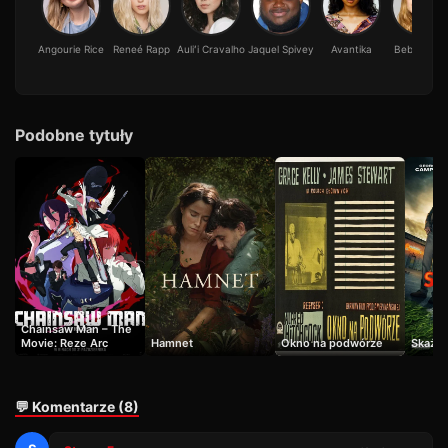
Angourie Rice
Reneé Rapp
Auliʻi Cravalho
Jaquel Spivey
Avantika
Bebe Wood
Podobne tytuły
Chainsaw Man – The
Movie: Reze Arc
Hamnet
Okno na podwórze
Skażen
💬 Komentarze (8)