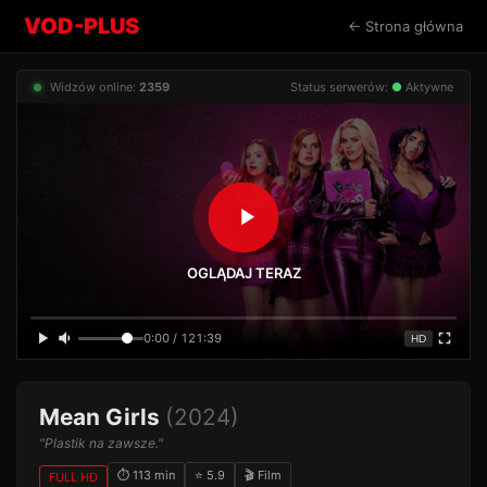
VOD-PLUS
← Strona główna
Widzów online:
2359
Status serwerów:
●
Aktywne
OGLĄDAJ TERAZ
0:00 / 121:39
HD
Mean Girls
(2024)
"Plastik na zawsze."
⏱ 113 min
⭐ 5.9
🎬 Film
FULL HD