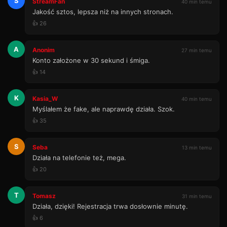
S
StreamFan
40 min temu
Jakość sztos, lepsza niż na innych stronach.
👍 26
A
Anonim
27 min temu
Konto założone w 30 sekund i śmiga.
👍 14
K
Kasia_W
40 min temu
Myślałem że fake, ale naprawdę działa. Szok.
👍 35
S
Seba
13 min temu
Działa na telefonie też, mega.
👍 20
T
Tomasz
31 min temu
Działa, dzięki! Rejestracja trwa dosłownie minutę.
👍 6