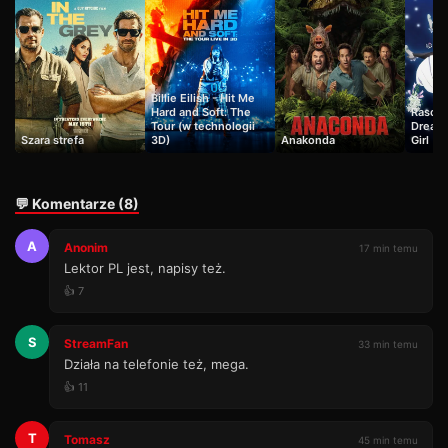
Billie Eilish - Hit Me
Hard and Soft: The
Rascal
Tour (w technologii
Dream 
Szara strefa
3D)
Anakonda
Girl
💬 Komentarze (8)
A
Anonim
17 min temu
Lektor PL jest, napisy też.
👍 7
S
StreamFan
33 min temu
Działa na telefonie też, mega.
👍 11
T
Tomasz
45 min temu