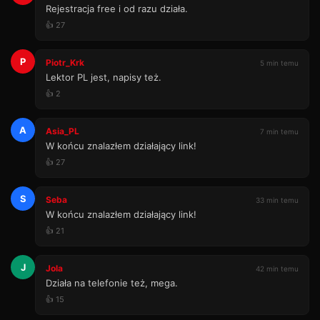
Rejestracja free i od razu działa.
👍 27
P
Piotr_Krk
5 min temu
Lektor PL jest, napisy też.
👍 2
A
Asia_PL
7 min temu
W końcu znalazłem działający link!
👍 27
S
Seba
33 min temu
W końcu znalazłem działający link!
👍 21
J
Jola
42 min temu
Działa na telefonie też, mega.
👍 15