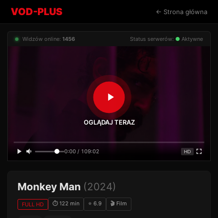
VOD-PLUS
← Strona główna
Widzów online:
1456
Status serwerów:
●
Aktywne
OGLĄDAJ TERAZ
0:00 / 109:02
HD
Monkey Man
(2024)
⏱ 122 min
⭐ 6.9
🎬 Film
FULL HD