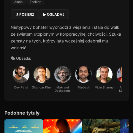
Akcja
Thriller
POBIERZ
▶ OGLĄDAJ
Nietypowy bohater wychodzi z więzienia i staje do walki
ze światem utopionym w korporacyjnej chciwości. Szuka
zemsty na tych, którzy lata wcześniej odebrali mu
wolność.
🎭 Obsada:
Dev Patel
Sikandar Kher
Makrand
Pitobash
Vipin Sharma
Ashwini
Deshpande
Kalsekar
Podobne tytuły