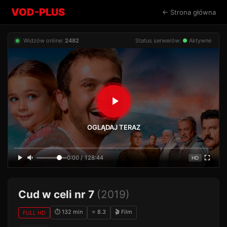
VOD-PLUS
← Strona główna
Widzów online:
2482
Status serwerów:
●
Aktywne
OGLĄDAJ TERAZ
0:00 / 128:44
HD
Cud w celi nr 7
(2019)
⏱ 132 min
⭐ 8.3
🎬 Film
FULL HD