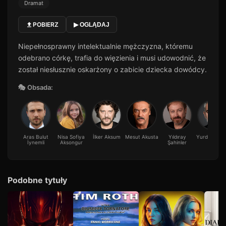
Dramat
POBIERZ
▶ OGLĄDAJ
Niepełnosprawny intelektualnie mężczyzna, któremu
odebrano córkę, trafia do więzienia i musi udowodnić, że
został niesłusznie oskarżony o zabicie dziecka dowódcy.
🎭 Obsada:
Aras Bulut
Nisa Sofiya
İlker Aksum
Mesut Akusta
Yıldıray
Yurdaer Ok
İynemli
Aksongur
Şahinler
Podobne tytuły