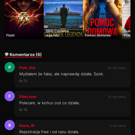
1900 Człowiek
Diabeł 
Flash
legenda
Pomoc domowa
Prady 
💬 Komentarze (6)
P
Piotr_Krk
42 min temu
Myślałem że fake, ale naprawdę działa. Szok.
👍 32
F
FilmLover
32 min temu
Polecam, w końcu coś co działa.
👍 18
K
Kasia_W
3 min temu
Rejestracja free i od razu działa.