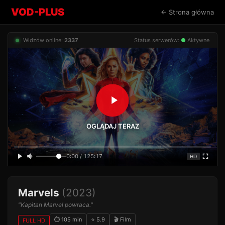
VOD-PLUS
← Strona główna
Widzów online:
2337
Status serwerów:
●
Aktywne
OGLĄDAJ TERAZ
0:00 / 125:17
HD
Marvels
(2023)
"Kapitan Marvel powraca."
⏱ 105 min
⭐ 5.9
🎬 Film
FULL HD