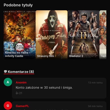
Podobne tytuły
Demon Slayer:
Kimetsu no Yaiba –
Infinity Castle
Straszny film
Gladiator 2
Tajny 
💬 Komentarze (8)
A
Anonim
13 min temu
Konto założone w 30 sekund i śmiga.
👍 21
G
GamerPL
34 min temu