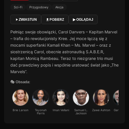
Sci-Fi
Przygodowy
Akcja
POBIERZ
ZWIASTUN
▶ OGLĄDAJ
Pełniąc swoje obowiązki, Carol Danvers – Kapitan Marvel
– trafia do rewolucjonisty Kree. Jej moce łączą się z
mocami superfanki Kamali Khan – Ms. Marvel – oraz z
siostrzenicą Carol, obecnie astronautką S.A.B.E.R,
kapitan Monicą Rambeau. Teraz to niezgrane trio musi
dać prawdziwy popis i wspólnie uratować świat jako „The
Marvels”.
🎭 Obsada:
Brie Larson
Teyonah
Iman Vellani
Samuel L.
Zawe Ashton
Gary Lewis
Parris
Jackson