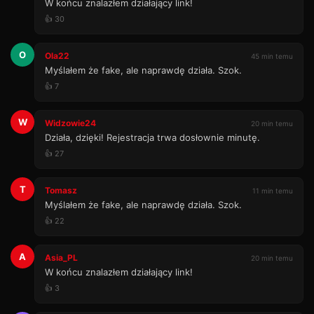
W końcu znalazłem działający link!
👍 30
O
Ola22
45 min temu
Myślałem że fake, ale naprawdę działa. Szok.
👍 7
W
Widzowie24
20 min temu
Działa, dzięki! Rejestracja trwa dosłownie minutę.
👍 27
T
Tomasz
11 min temu
Myślałem że fake, ale naprawdę działa. Szok.
👍 22
A
Asia_PL
20 min temu
W końcu znalazłem działający link!
👍 3