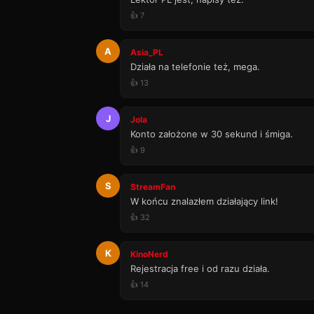
👍 7
A
Asia_PL
Działa na telefonie też, mega.
👍 13
J
Jola
Konto założone w 30 sekund i śmiga.
👍 9
S
StreamFan
W końcu znalazłem działający link!
👍 32
K
KinoNerd
Rejestracja free i od razu działa.
👍 14