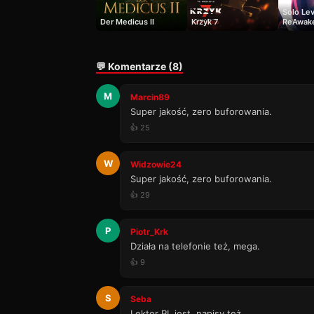
Solo Lev
Der Medicus II
Krzyk 7
ReAwak
💬 Komentarze (8)
M
Marcin89
Super jakość, zero buforowania.
👍 25
W
Widzowie24
Super jakość, zero buforowania.
👍 29
P
Piotr_Krk
Działa na telefonie też, mega.
👍 9
S
Seba
Lektor PL jest, napisy też.