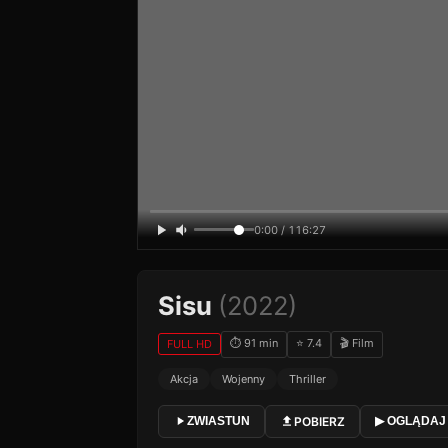
0:00 / 116:27
Sisu
(2022)
⏱ 91 min
⭐ 7.4
🎬 Film
FULL HD
Akcja
Wojenny
Thriller
POBIERZ
ZWIASTUN
▶ OGLĄDAJ