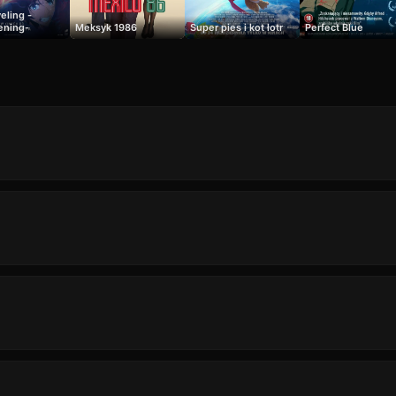
eling -
ening-
Meksyk 1986
Super pies i kot łotr
Perfect Blue