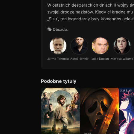
W ostatnich desperackich dniach II wojny ś
swojej drodze nazistów. Kiedy ci kradną mu 
„Sisu”, ten legendarny były komandos uciel
🎭 Obsada:
Jorma Tommila
Aksel Hennie
Jack Doolan
Mimosa Willamo
Podobne tytuły