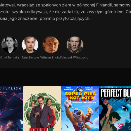
wiatowej, wracając ze spalonych ziem w północnej Finlandii, samot
złoto, szybko odkrywają, że nie zadali się ze zwykłym górnikiem. C
eśnia jego znaczenie: pomimo przytłaczających...
Onni Tommila
Tatu Sinisalo
Wilhelm Enckell
Vincent Willestrand