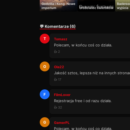
Godzilla i Kong: Nowe
Backroo
imperium
Grobowiec świetlików
wyjścia
💬 Komentarze (6)
T
Tomasz
Polecam, w końcu coś co działa.
👍 2
O
Ola22
Jakość sztos, lepsza niż na innych strona
👍 17
F
FilmLover
Rejestracja free i od razu działa.
👍 32
G
GamerPL
Polecam, w końcu coś co działa.