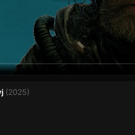
yj
(2025)