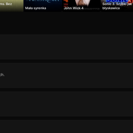
ms. Bez
Sonic 3. Szybki jak
Mała syrenka
John Wick 4
błyskawica
ch.