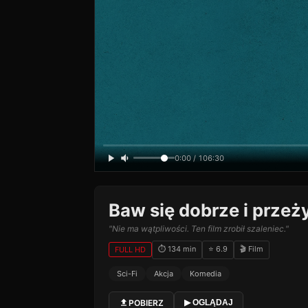
0:00 / 106:30
Baw się dobrze i przeż
"Nie ma wątpliwości. Ten film zrobił szaleniec."
⏱ 134 min
⭐ 6.9
🎬 Film
FULL HD
Sci-Fi
Akcja
Komedia
POBIERZ
▶ OGLĄDAJ