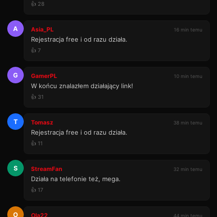
👍 28
A
Asia_PL
16 min temu
Rejestracja free i od razu działa.
👍 7
G
GamerPL
10 min temu
W końcu znalazłem działający link!
👍 31
T
Tomasz
38 min temu
Rejestracja free i od razu działa.
👍 11
S
StreamFan
32 min temu
Działa na telefonie też, mega.
👍 17
O
Ola22
44 min temu