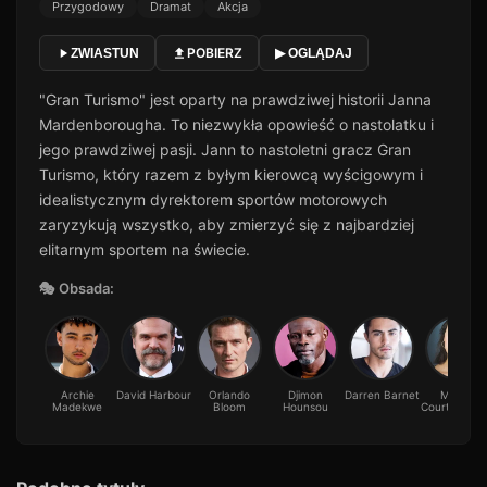
Przygodowy
Dramat
Akcja
POBIERZ
ZWIASTUN
▶ OGLĄDAJ
"Gran Turismo" jest oparty na prawdziwej historii Janna
Mardenborougha. To niezwykła opowieść o nastolatku i
jego prawdziwej pasji. Jann to nastoletni gracz Gran
Turismo, który razem z byłym kierowcą wyścigowym i
idealistycznym dyrektorem sportów motorowych
zaryzykują wszystko, aby zmierzyć się z najbardziej
elitarnym sportem na świecie.
🎭 Obsada:
Archie
David Harbour
Orlando
Djimon
Darren Barnet
Maeve
Madekwe
Bloom
Hounsou
Courtier-Lill