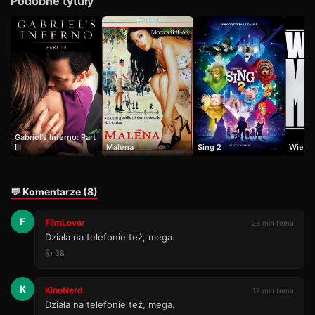
Podobne tytuły
Gabriel's Inferno: Part
III
Malena
Sing 2
Wielki
💬 Komentarze (8)
F
FilmLover
25 min temu
Działa na telefonie też, mega.
👍 38
K
KinoNerd
17 min temu
Działa na telefonie też, mega.