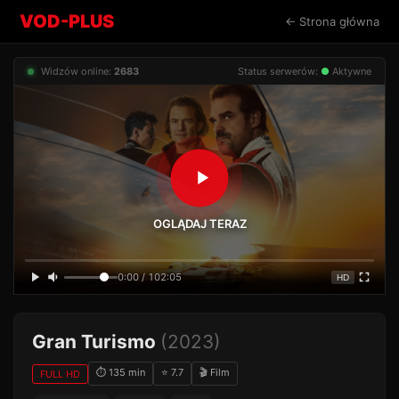
VOD-PLUS
← Strona główna
Widzów online:
2683
Status serwerów:
●
Aktywne
OGLĄDAJ TERAZ
0:00 / 102:05
HD
Gran Turismo
(2023)
⏱ 135 min
⭐ 7.7
🎬 Film
FULL HD