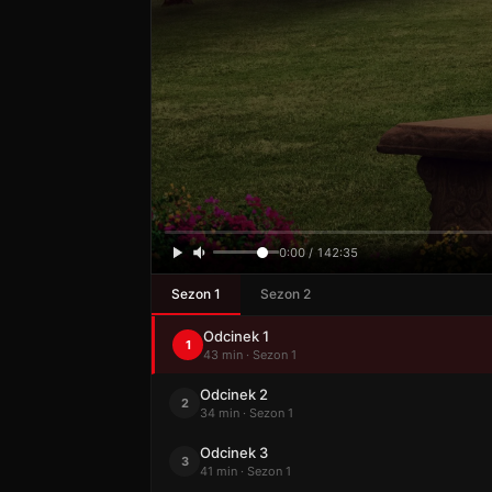
0:00 / 142:35
Sezon 1
Sezon 2
Odcinek 1
1
43 min · Sezon 1
Odcinek 2
2
34 min · Sezon 1
Odcinek 3
3
41 min · Sezon 1