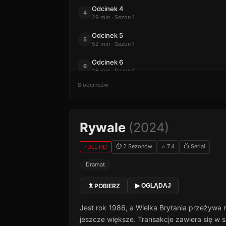
Odcinek 4
4
29 min · Sezon 1
Odcinek 5
5
52 min · Sezon 1
Odcinek 6
6
26 min · Sezon 1
8 odcinków
Odcinek 7
7
44 min · Sezon 1
Odcinek 8
8
Rywale
(2024)
31 min · Sezon 1
⏱ 2 Sezonów
⭐ 7.4
📺 Serial
FULL HD
Dramat
POBIERZ
▶ OGLĄDAJ
Jest rok 1986, a Wielka Brytania przeżywa r
jeszcze większe. Transakcje zawiera się w s