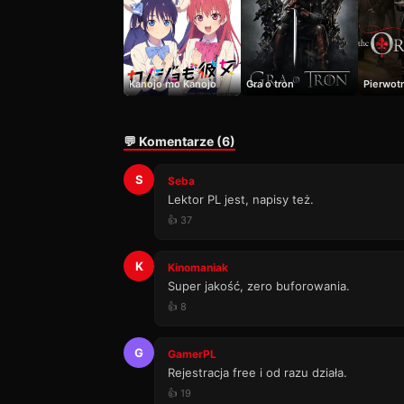
Kanojo mo Kanojo
Gra o tron
Pierwot
💬 Komentarze (6)
S
Seba
Lektor PL jest, napisy też.
👍 37
K
Kinomaniak
Super jakość, zero buforowania.
👍 8
G
GamerPL
Rejestracja free i od razu działa.
👍 19