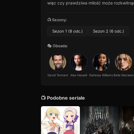
więc czy prawdziwa miłość może rozkwitnąć 
📺 Sezony:
Sezon 1 (8 odc.)
Sezon 2 (6 odc.)
🎭 Obsada:
David Tennant
Alex Hassell
Nafessa Williams
Bella Maclean
📺 Podobne seriale