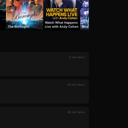
Watch What Happens
The Boroughs
Live with Andy Cohen
Blue Lock
Prima
5 min temu
20 min temu
45 min temu