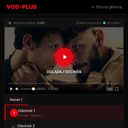
VOD-PLUS
← Strona główna
Widzów online:
2366
Status serwerów:
●
Aktywne
OGLĄDAJ ODCINEK
0:00 / 123:40
HD
Sezon 1
Odcinek 1
1
23 min · Sezon 1
Odcinek 2