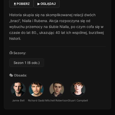
POBIERZ
▶ OGLĄDAJ
Historia skupia się na skomplikowanej relacji dwóch
„braci”, Nialla i Rubena. Akcja rozpoczyna się od
wybuchu przemocy na ślubie Nialla, po czym cofa się w
czasie do lat 80., ukazując 40 lat ich wspólnej, burzliwej
historii.
📺 Sezony:
Sezon 1 (6 odc.)
🎭 Obsada:
Jamie Bell
Richard Gadd
Mitchell Robertson
Stuart Campbell