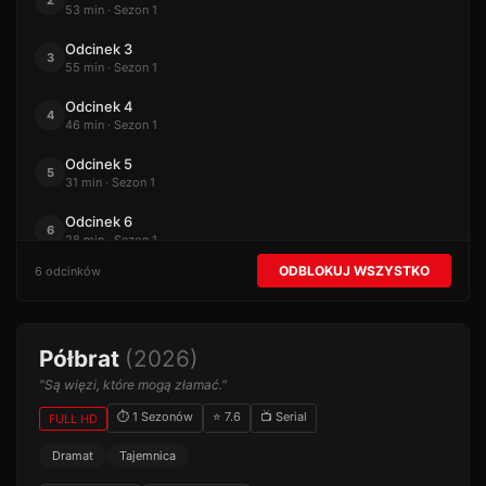
2
53 min · Sezon 1
Odcinek 3
3
55 min · Sezon 1
Odcinek 4
4
46 min · Sezon 1
Odcinek 5
5
31 min · Sezon 1
Odcinek 6
6
28 min · Sezon 1
ODBLOKUJ WSZYSTKO
6 odcinków
Półbrat
(2026)
"Są więzi, które mogą złamać."
⏱ 1 Sezonów
⭐ 7.6
📺 Serial
FULL HD
Dramat
Tajemnica