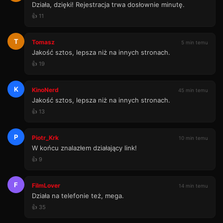
Działa, dzięki! Rejestracja trwa dosłownie minutę.
👍 11
T
Tomasz
5 min temu
Jakość sztos, lepsza niż na innych stronach.
👍 19
K
KinoNerd
45 min temu
Jakość sztos, lepsza niż na innych stronach.
👍 13
P
Piotr_Krk
10 min temu
W końcu znalazłem działający link!
👍 9
F
FilmLover
14 min temu
Działa na telefonie też, mega.
👍 35