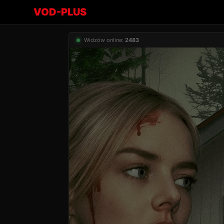
VOD-PLUS
Widzów online:
2483