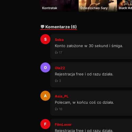
Kontratak
Dziedzictwo Sary
Black A
💬 Komentarze (6)
S
Seba
Konto założone w 30 sekund i śmiga.
👍 17
O
Ola22
Rejestracja free i od razu działa.
👍 3
A
Asia_PL
Polecam, w końcu coś co działa.
👍 16
F
FilmLover
Rejestracja free i od razu działa.