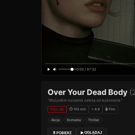
0:00 / 97:32
Over Your Dead Body
(
"Wszystkie rozstania zależą od wykonania."
⏱ 105 min
⭐ 6.9
🎬 Film
FULL HD
Akcja
Komedia
Thriller
POBIERZ
▶ OGLĄDAJ