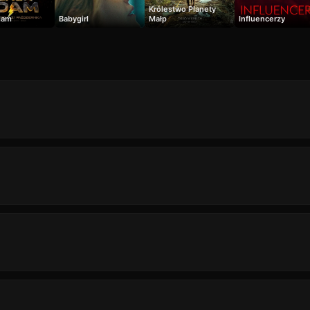
Królestwo Planety
dam
Babygirl
Małp
Influencerzy