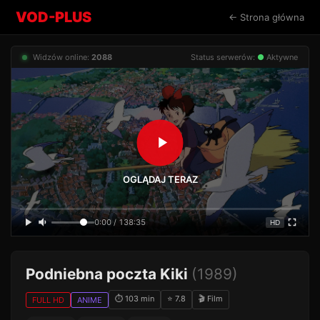
VOD-PLUS
← Strona główna
Widzów online:
2088
Status serwerów:
●
Aktywne
OGLĄDAJ TERAZ
0:00 / 138:35
HD
Podniebna poczta Kiki
(1989)
⏱ 103 min
⭐ 7.8
🎬 Film
FULL HD
ANIME