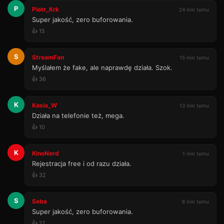
P
Piotr_Krk
24 min temu
Super jakość, zero buforowania.
👍 15
S
StreamFan
15 min temu
Myślałem że fake, ale naprawdę działa. Szok.
👍 36
K
Kasia_W
13 min temu
Działa na telefonie też, mega.
👍 10
K
KinoNerd
1 min temu
Rejestracja free i od razu działa.
👍 32
S
Seba
8 min temu
Super jakość, zero buforowania.
👍 21