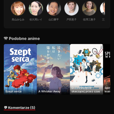
高山みなみ
佐久間レイ
山口勝平
戸田恵子
信澤三惠子
三浦浩一
🎌 Podobne anime
O dziewczynie
Spirit
Szept serca
A Whisker Away
skaczącej przez czas
kraini
💬 Komentarze (5)