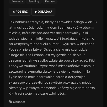
Animacja
Familijny
Fantasy
POBIERZ
▶ OGLĄDAJ
Jak nakazuje tradycja, kiedy czarownica osiąga wiek 13
lat, musi opuścić rodzinny dom i zamieszkać w obcym
mieście, które nie posiada własnej czarownicy. Kiki
wsiada więc na miotłę i wraz z Jiji (gadającym kotem o
sarkastycznym poczuciu humoru) wyrusza w nieznane.
Początki nie są łatwe. Osiedla się w miejscu, gdzie
nikogo nie zna i zdana jest wyłącznie na siebie. Z
czasem jednak wszystko zdaje się powoli układać. Kiki
zdobywa zaufanie i życzliwość mieszkańców miasta, a
szczególną sympatią darzy ja pewien chłopiec... Na
życie nasza mała czarownica zarabia doręczając
ekspresowo przesyłki (oczywiście przy użyciu miotły).
Niestety w pewnym momencie kończy się dobra passa,
Kiki traci swoje magiczne zdolności...
🎭 Obsada: