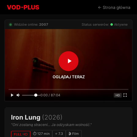
VOD-PLUS
← Strona główna
Widzów online:
2007
Status serwerów:
●
Aktywne
OGLĄDAJ TERAZ
0:00 / 87:04
HD
Iron Lung
(2026)
"Oni zostaną straceni... Ja odzyskam wolność."
⏱ 127 min
⭐ 7.3
🎬 Film
FULL HD