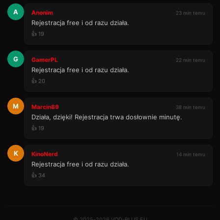
A
Anonim
23 min temu
Rejestracja free i od razu działa.
👍 19
G
GamerPL
22 min temu
Rejestracja free i od razu działa.
👍 20
M
Marcin89
38 min temu
Działa, dzięki! Rejestracja trwa dosłownie minutę.
👍 19
K
KinoNerd
14 min temu
Rejestracja free i od razu działa.
👍 34
© 2025-2026 VOD-PLUS.EU