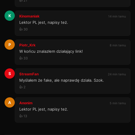
👍 21
K
Kinomaniak
14 min temu
Lektor PL jest, napisy też.
👍 30
P
Piotr_Krk
8 min temu
W końcu znalazłem działający link!
👍 33
S
StreamFan
24 min temu
Myślałem że fake, ale naprawdę działa. Szok.
👍 2
A
Anonim
5 min temu
Lektor PL jest, napisy też.
👍 13