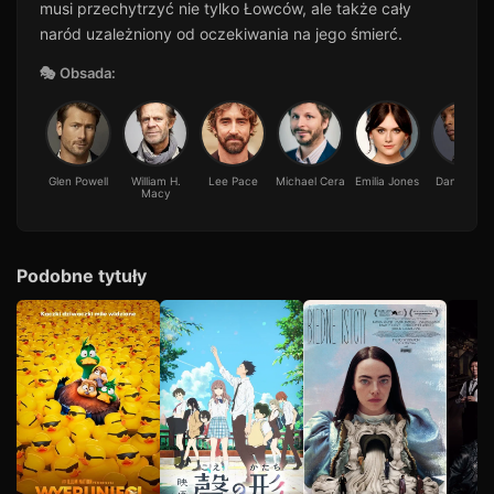
musi przechytrzyć nie tylko Łowców, ale także cały
naród uzależniony od oczekiwania na jego śmierć.
🎭 Obsada:
Glen Powell
William H.
Lee Pace
Michael Cera
Emilia Jones
Daniel Ezra
Macy
Podobne tytuły