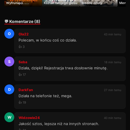
Wyfrunięci
Kształt twojego głosu
Biedne istoty
Menu
💬 Komentarze (8)
O
Ola22
43 min temu
Polecam, w końcu coś co działa.
👍 3
S
Seba
18 min temu
Działa, dzięki! Rejestracja trwa dosłownie minutę.
👍 17
D
DarkFan
27 min temu
Działa na telefonie też, mega.
👍 19
W
Widzowie24
40 min temu
Jakość sztos, lepsza niż na innych stronach.