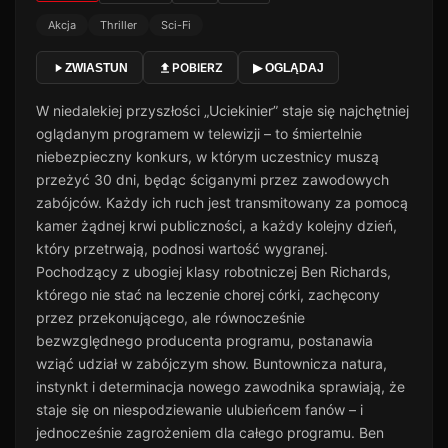
Akcja
Thriller
Sci-Fi
POBIERZ
ZWIASTUN
▶ OGLĄDAJ
W niedalekiej przyszłości „Uciekinier” staje się najchętniej
oglądanym programem w telewizji – to śmiertelnie
niebezpieczny konkurs, w którym uczestnicy muszą
przeżyć 30 dni, będąc ściganymi przez zawodowych
zabójców. Każdy ich ruch jest transmitowany za pomocą
kamer żądnej krwi publiczności, a każdy kolejny dzień,
który przetrwają, podnosi wartość wygranej.
Pochodzący z ubogiej klasy robotniczej Ben Richards,
którego nie stać na leczenie chorej córki, zachęcony
przez przekonującego, ale równocześnie
bezwzględnego producenta programu, postanawia
wziąć udział w zabójczym show. Buntownicza natura,
instynkt i determinacja nowego zawodnika sprawiają, że
staje się on niespodziewanie ulubieńcem fanów – i
jednocześnie zagrożeniem dla całego programu. Ben