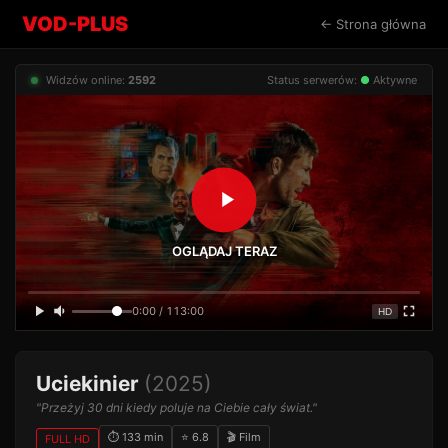
VOD-PLUS
← Strona główna
Widzów online:
2592
Status serwerów:
●
Aktywne
OGLĄDAJ TERAZ
0:00 / 113:00
HD
Uciekinier
(2025)
"Przeżyj 30 dni kiedy poluje na Ciebie cały świat."
⏱ 133 min
⭐ 6.8
🎬 Film
FULL HD