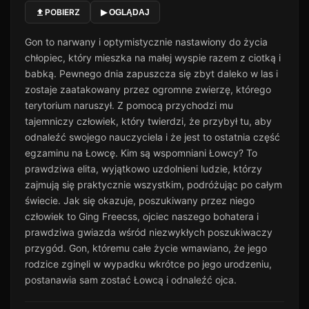
POBIERZ
▶ OGLĄDAJ
Odcinek 11
11
25 min · Sezon 1
Gon to narwany i optymistycznie nastawiony do życia
Odcinek 12
chłopiec, który mieszka na małej wyspie razem z ciotką i
12
30 min · Sezon 1
babką. Pewnego dnia zapuszcza się zbyt daleko w las i
Odcinek 13
zostaje zaatakowany przez ogromne zwierzę, którego
13
25 min · Sezon 1
terytorium naruszył. Z pomocą przychodzi mu
tajemniczy człowiek, który twierdzi, że przybył tu, aby
Odcinek 14
14
odnaleźć swojego nauczyciela i że jest to ostatnia część
39 min · Sezon 1
egzaminu na Łowcę. Kim są wspomniani Łowcy? To
Odcinek 15
15
prawdziwa elita, wyjątkowo uzdolnieni ludzie, którzy
36 min · Sezon 1
zajmują się praktycznie wszystkim, podróżując po całym
Odcinek 16
świecie. Jak się okazuje, poszukiwany przez niego
16
38 min · Sezon 1
człowiek to Ging Freecss, ojciec naszego bohatera i
prawdziwa gwiazda wśród niezwykłych poszukiwaczy
Odcinek 17
17
54 min · Sezon 1
przygód. Gon, któremu całe życie wmawiano, że jego
rodzice zginęli w wypadku wkrótce po jego urodzeniu,
Odcinek 18
18
postanawia sam zostać Łowcą i odnaleźć ojca.
40 min · Sezon 1
Odcinek 19