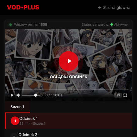
VOD-PLUS
← Strona główna
Widzów online:
1858
Status serwerów:
●
Aktywne
OGLĄDAJ ODCINEK
0:00 / 110:01
HD
Sezon 1
Odcinek 1
1
33 min · Sezon 1
Odcinek 2