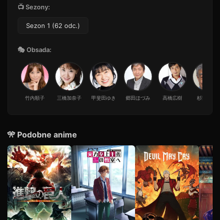
19
📺 Sezony:
22 min · Sezon 1
Odcinek 20
Sezon 1 (62 odc.)
20
50 min · Sezon 1
🎭 Obsada:
Odcinek 21
21
53 min · Sezon 1
Odcinek 22
22
34 min · Sezon 1
竹内順子
三橋加奈子
甲斐田ゆき
郷田ほづみ
高橋広樹
杉野博臣
Odcinek 23
23
51 min · Sezon 1
Odcinek 24
24
🎌 Podobne anime
30 min · Sezon 1
Odcinek 25
25
45 min · Sezon 1
Odcinek 26
26
39 min · Sezon 1
Odcinek 27
27
50 min · Sezon 1