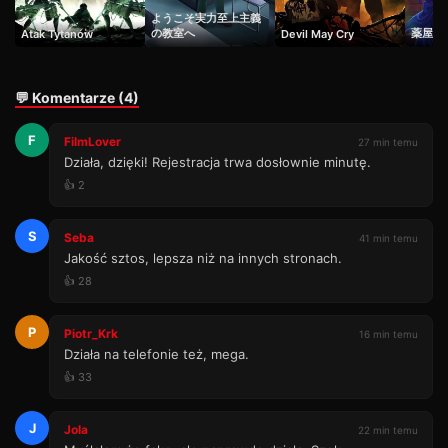
ようこそ実力至上主義
Odcinek 28
の教室へ
薬屋の
Atak Tytanów
28
Devil May Cry
28 min · Sezon 1
Odcinek 29
29
💬 Komentarze (4)
28 min · Sezon 1
Odcinek 30
F
30
FilmLover
27 min temu
32 min · Sezon 1
Działa, dzięki! Rejestracja trwa dosłownie minutę.
Odcinek 31
👍 2
31
23 min · Sezon 1
S
Odcinek 32
Seba
41 min temu
32
40 min · Sezon 1
Jakość sztos, lepsza niż na innych stronach.
👍 28
Odcinek 33
33
38 min · Sezon 1
P
Piotr_Krk
16 min temu
Odcinek 34
34
Działa na telefonie też, mega.
41 min · Sezon 1
👍 33
Odcinek 35
35
39 min · Sezon 1
J
Jola
22 min temu