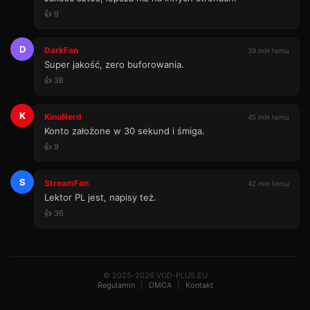
👍 9
D
DarkFan
39 min temu
Super jakość, zero buforowania.
👍 38
K
KinoNerd
45 min temu
Konto założone w 30 sekund i śmiga.
👍 9
S
StreamFan
42 min temu
Lektor PL jest, napisy też.
👍 36
© 2025-2026 VOD-PLUS.EU
Regulamin
|
DMCA
|
Kontakt