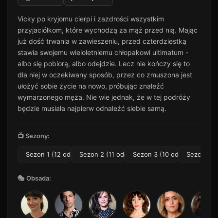
Odcinek 11
11
Vicky po kryjomu cierpi i zazdrości wszystkim
37 min · Sezon 1
przyjaciółkom, które wychodzą za mąż przed nią. Mając
Odcinek 12
12
już dość trwania w zawieszeniu, przed czterdziestką
24 min · Sezon 1
stawia swojemu wieloletniemu chłopakowi ultimatum -
albo się pobiorą, albo odejdzie. Lecz nie kończy się to
dla niej w oczekiwany sposób, przez co zmuszona jest
ułożyć sobie życie na nowo, próbując znaleźć
wymarzonego męża. Nie wie jednak, że w tej podróży
będzie musiała najpierw odnaleźć siebie samą.
📺 Sezony:
Sezon 1 (12 odc.)
Sezon 2 (11 odc.)
Sezon 3 (10 odc.)
Sezon 4 (1
🎭 Obsada: