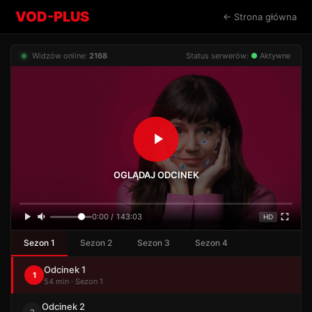
VOD-PLUS
← Strona główna
Widzów online:
2168
Status serwerów:
●
Aktywne
OGLĄDAJ ODCINEK
0:00 / 143:03
HD
Sezon 1
Sezon 2
Sezon 3
Sezon 4
Odcinek 1
1
54 min · Sezon 1
Odcinek 2