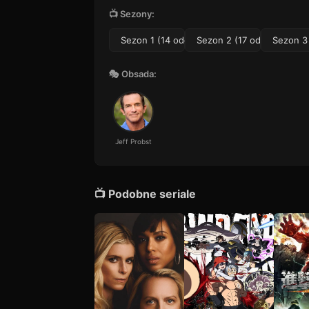
12
37 min · Sezon 1
📺 Sezony:
Odcinek 13
13
Sezon 1 (14 odc.)
Sezon 2 (17 odc.)
Sezon 3 
25 min · Sezon 1
Odcinek 14
🎭 Obsada:
14
27 min · Sezon 1
Jeff Probst
📺 Podobne seriale