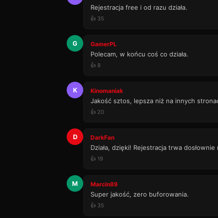
Rejestracja free i od razu działa.
👍 35
G
GamerPL
Polecam, w końcu coś co działa.
👍 8
K
Kinomaniak
Jakość sztos, lepsza niż na innych strona
👍 20
D
DarkFan
Działa, dzięki! Rejestracja trwa dosłownie
👍 19
M
Marcin89
Super jakość, zero buforowania.
👍 35