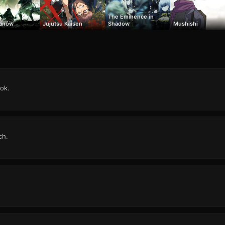
The Eminence in
tanów
Jujutsu Kaisen
Shadow
Mushishi
ok.
ch.