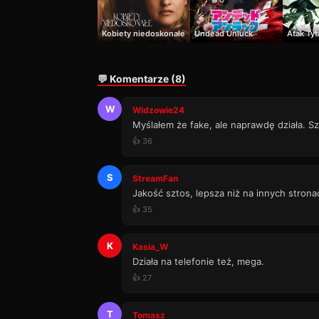
Kobiety niedoskonałe
Undead Unluck
Atak Ty
💬 Komentarze (8)
W
Widzowie24
Myślałem że fake, ale naprawdę działa. Sz
👍 36
S
StreamFan
Jakość sztos, lepsza niż na innych strona
👍 35
K
Kasia_W
Działa na telefonie też, mega.
👍 27
T
Tomasz