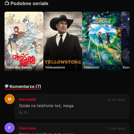
📺 Podobne seriale
Hataraku Saibou
Yellowstone
Pokémon
Kurosh
💬 Komentarze (7)
M
Marcin89
25 min temu
Działa na telefonie też, mega.
👍 25
F
FilmLover
3 min temu