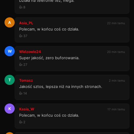
Działa na telefonie też, mega.
👍 8
A
Asia_PL
22 min temu
Polecam, w końcu coś co działa.
👍 37
W
Widzowie24
20 min temu
Super jakość, zero buforowania.
👍 27
T
Tomasz
2 min temu
Jakość sztos, lepsza niż na innych stronach.
👍 14
K
Kasia_W
17 min temu
Polecam, w końcu coś co działa.
👍 2