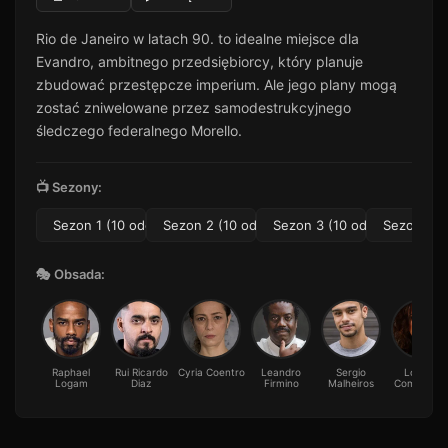
Rio de Janeiro w latach 90. to idealne miejsce dla
Evandro, ambitnego przedsiębiorcy, który planuje
zbudować przestępcze imperium. Ale jego plany mogą
zostać zniwelowane przez samodestrukcyjnego
śledczego federalnego Morello.
📺 Sezony:
Sezon 1 (10 odc.)
Sezon 2 (10 odc.)
Sezon 3 (10 odc.)
Sezon 4 (1
🎭 Obsada:
Raphael
Rui Ricardo
Cyria Coentro
Leandro
Sergio
Lorena
Logam
Diaz
Firmino
Malheiros
Comparato