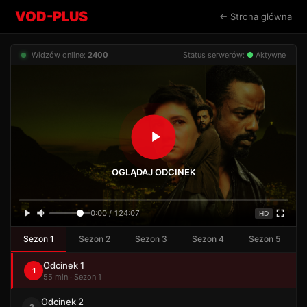
VOD-PLUS
← Strona główna
Widzów online:
2400
Status serwerów:
●
Aktywne
OGLĄDAJ ODCINEK
0:00 / 124:07
HD
Sezon 1
Sezon 2
Sezon 3
Sezon 4
Sezon 5
Odcinek 1
1
55 min · Sezon 1
Odcinek 2