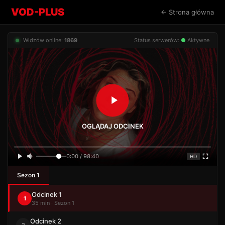
VOD-PLUS
← Strona główna
Widzów online:
1869
Status serwerów:
●
Aktywne
OGLĄDAJ ODCINEK
0:00 / 98:40
HD
Sezon 1
Odcinek 1
1
35 min · Sezon 1
Odcinek 2