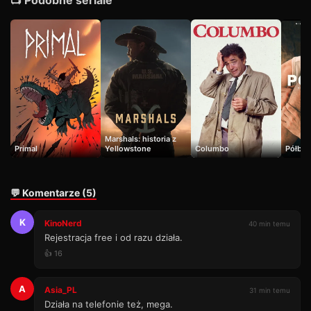
📺 Podobne seriale
Marshals: historia z
Primal
Yellowstone
Columbo
Półbra
💬 Komentarze (5)
K
KinoNerd
40 min temu
Rejestracja free i od razu działa.
👍 16
A
Asia_PL
31 min temu
Działa na telefonie też, mega.