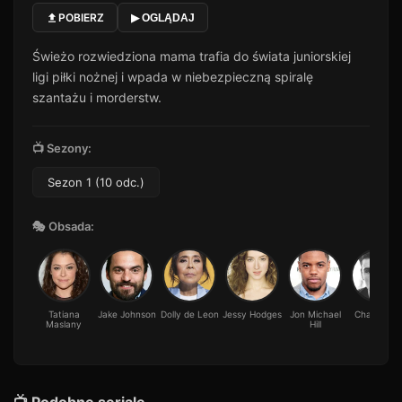
POBIERZ
▶ OGLĄDAJ
Świeżo rozwiedziona mama trafia do świata juniorskiej
ligi piłki nożnej i wpada w niebezpieczną spiralę
szantażu i morderstw.
📺 Sezony:
Sezon 1 (10 odc.)
🎭 Obsada:
Tatiana
Jake Johnson
Dolly de Leon
Jessy Hodges
Jon Michael
Charlie Hall
Maslany
Hill