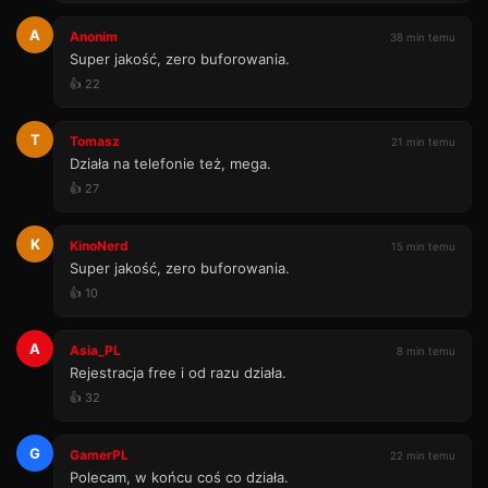
A
Anonim
38 min temu
Super jakość, zero buforowania.
👍 22
T
Tomasz
21 min temu
Działa na telefonie też, mega.
👍 27
K
KinoNerd
15 min temu
Super jakość, zero buforowania.
👍 10
A
Asia_PL
8 min temu
Rejestracja free i od razu działa.
👍 32
G
GamerPL
22 min temu
Polecam, w końcu coś co działa.