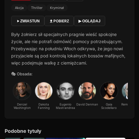
Akcja
Thriller
Kryminał
POBIERZ
ZWIASTUN
▶ OGLĄDAJ
Były żołnierz sił specjalnych pragnie wieść spokojne
życie, ale nie potrafi odmówić pomocy potrzebującym.
Przebywając na południu Włoch odkrywa, że jego nowi
przyjaciele są pod kontrolą lokalnych bossów mafijnych,
więc podejmuje walkę z ciemiężcami.
🎭 Obsada:
Denzel
Dakota
Eugenio
David Denman
Gaia
Remo Giron
Washington
Fanning
Mastrandrea
Scodellaro
Podobne tytuły