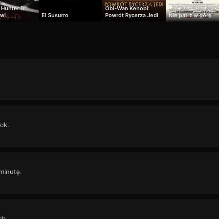
 Hunter D:
Obi-Wan Kenobi:
rwi
El Susurro
Powrót Rycerza Jedi
Nie patrz w górę
ok.
 minutę.
ch.