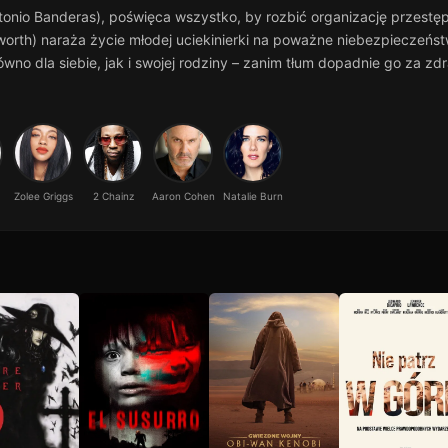
onio Banderas), poświęca wszystko, by rozbić organizację przestęp
sworth) naraża życie młodej uciekinierki na poważne niebezpieczeńs
ówno dla siebie, jak i swojej rodziny – zanim tłum dopadnie go za zd
Zolee Griggs
2 Chainz
Aaron Cohen
Natalie Burn