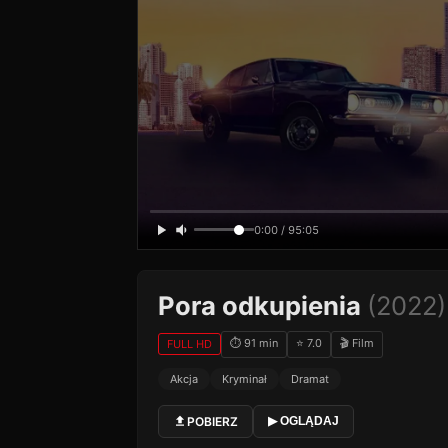
0:00 / 95:05
Pora odkupienia
(2022)
⏱ 91 min
⭐ 7.0
🎬 Film
FULL HD
Akcja
Kryminał
Dramat
POBIERZ
▶ OGLĄDAJ