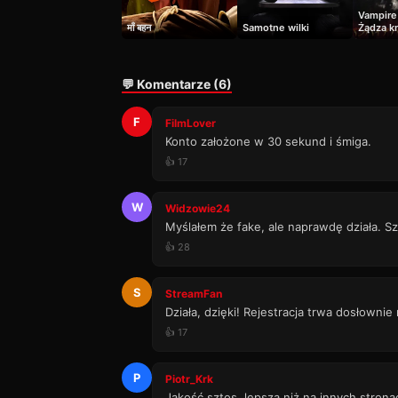
Vampire
माँ बहन
Samotne wilki
Żądza k
💬 Komentarze (6)
F
FilmLover
Konto założone w 30 sekund i śmiga.
👍 17
W
Widzowie24
Myślałem że fake, ale naprawdę działa. Sz
👍 28
S
StreamFan
Działa, dzięki! Rejestracja trwa dosłownie
👍 17
P
Piotr_Krk
Jakość sztos, lepsza niż na innych strona