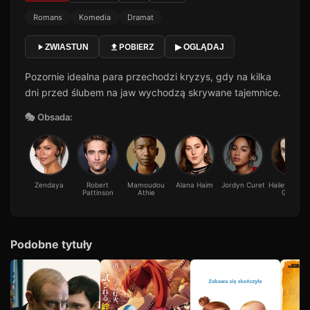
Romans
Komedia
Dramat
POBIERZ
ZWIASTUN
▶ OGLĄDAJ
Pozornie idealna para przechodzi kryzys, gdy na kilka
dni przed ślubem na jaw wychodzą skrywane tajemnice.
🎭 Obsada:
Zendaya
Robert
Mamoudou
Alana Haim
Jordyn Curet
Hailey Bent
Pattinson
Athie
Gates
Podobne tytuły