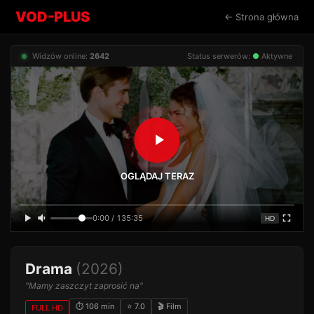
VOD-PLUS
← Strona główna
Widzów online:
2642
Status serwerów:
●
Aktywne
OGLĄDAJ TERAZ
0:00 / 135:35
HD
Drama
(2026)
"Mamy zaszczyt zaprosić na"
⏱ 106 min
⭐ 7.0
🎬 Film
FULL HD