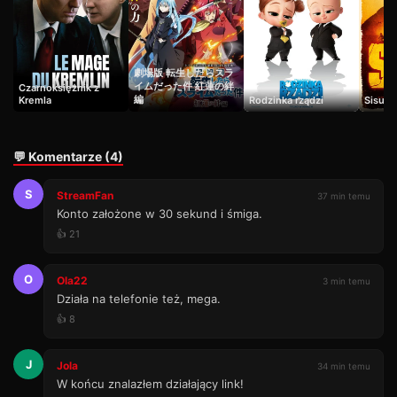
劇場版 転生したらスラ
イムだった件 紅蓮の絆
Czarnoksiężnik z
編
Kremla
Rodzinka rządzi
Sisu
💬 Komentarze (4)
S
StreamFan
37 min temu
Konto założone w 30 sekund i śmiga.
👍 21
O
Ola22
3 min temu
Działa na telefonie też, mega.
👍 8
J
Jola
34 min temu
W końcu znalazłem działający link!