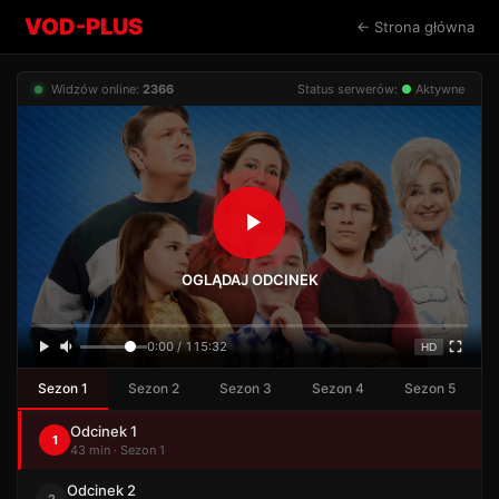
VOD-PLUS
← Strona główna
Widzów online:
2366
Status serwerów:
●
Aktywne
OGLĄDAJ ODCINEK
0:00 / 115:32
HD
Sezon 1
Sezon 2
Sezon 3
Sezon 4
Sezon 5
Odcinek 1
1
43 min · Sezon 1
Odcinek 2