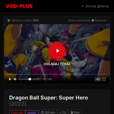
VOD-PLUS
← Strona główna
Widzów online:
1819
Status serwerów:
●
Aktywne
OGLĄDAJ TERAZ
0:00 / 101:40
HD
Dragon Ball Super: Super Hero
(2022)
⏱ 100 min
⭐ 7.9
🎬 Film
FULL HD
ANIME