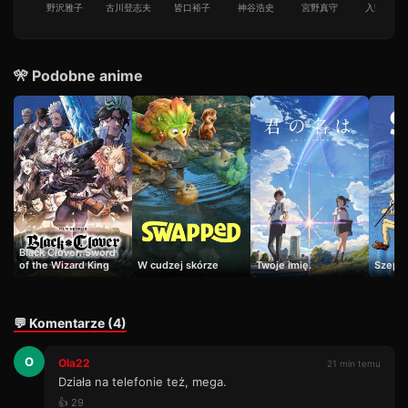
野沢雅子
古川登志夫
皆口裕子
神谷浩史
宮野真守
入野自由
🎌 Podobne anime
Black Clover: Sword
of the Wizard King
W cudzej skórze
Twoje imię.
Szept 
💬 Komentarze (4)
O
Ola22
21 min temu
Działa na telefonie też, mega.
👍 29