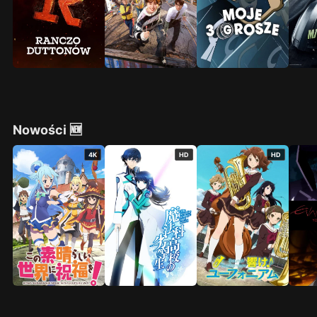
Nowości 🆕
4K
HD
HD