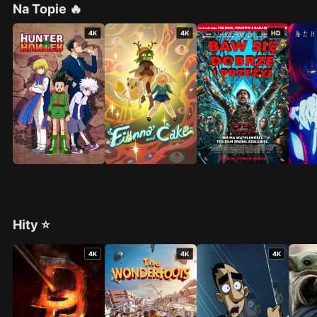
Na Topie 🔥
4K
4K
HD
Hity ⭐
4K
4K
4K