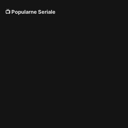
📺 Popularne Seriale
4K
4K
4K
🎌 Anime
4K
4K
4K