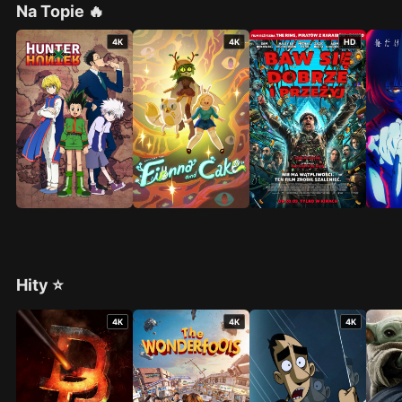
Na Topie 🔥
4K
4K
HD
Hity ⭐
4K
4K
4K