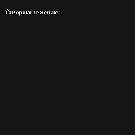
📺 Popularne Seriale
4K
4K
4K
🎌 Anime
4K
4K
4K