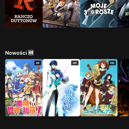
Nowości 🆕
4K
HD
HD